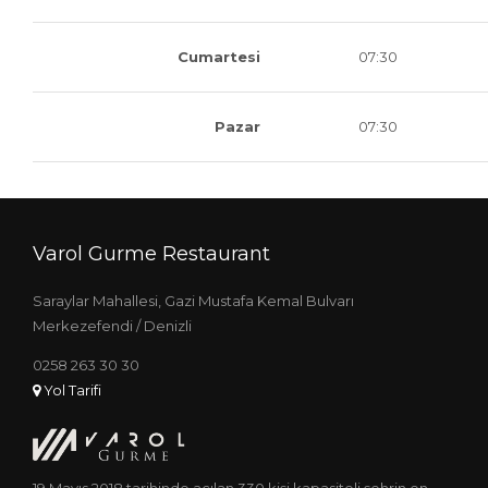
Cumartesi
07:30
Pazar
07:30
Varol Gurme Restaurant
Saraylar Mahallesi, Gazi Mustafa Kemal Bulvarı
Merkezefendi / Denizli
0258 263 30 30
Yol Tarifi
19 Mayıs 2018 tarihinde açılan 330 kişi kapasiteli şehrin en