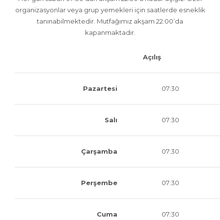
organizasyonlar veya grup yemekleri için saatlerde esneklik
tanınabilmektedir. Mutfağımız akşam 22:00’da
kapanmaktadır.
Açılış
Pazartesi
07:30
Salı
07:30
Çarşamba
07:30
Perşembe
07:30
Cuma
07:30