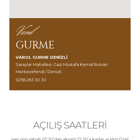
Varol
GURME
VAROL GURME DENİZLİ
Saraylar Mahallesi, Gazi Mustafa Kemal Bulvarı
Merkezefendi / Denizli
0258 263 30 30
AÇILIŞ SAATLERİ
Her gün sabah 07:30’dan akşam 22:30’a kadar açığız! Özel