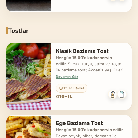
Tostlar
Klasik Bazlama Tost
Her gün 15:00'a kadar servis
edilir.
Sucuk, turşu, salça ve kaşar
ile bazlama tost; Akdeniz yeşillikleri
ve patates kızartması ile servis edilir.
Devamını Gör
12-18 Dakika
410-TL
Ege Bazlama Tost
Her gün 15:00'a kadar servis edilir.
Beyaz peynir, biber, domates ile