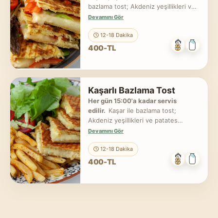
bazlama tost; Akdeniz yeşillikleri ve
patates kızartması ile servis edilir.
Devamını Gör
12-18 Dakika
400-TL
Kaşarlı Bazlama Tost
Her gün 15:00'a kadar servis
edilir.
Kaşar ile bazlama tost;
Akdeniz yeşillikleri ve patates
kızartması ile servis edilir.
Devamını Gör
12-18 Dakika
400-TL