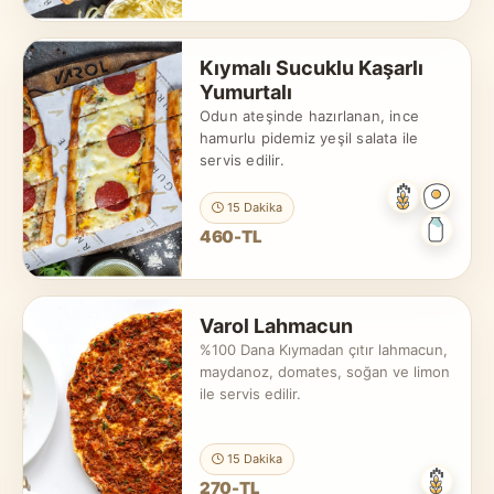
Kıymalı Sucuklu Kaşarlı
Yumurtalı
Odun ateşinde hazırlanan, ince
hamurlu pidemiz yeşil salata ile
servis edilir.
15 Dakika
460-TL
Varol Lahmacun
%100 Dana Kıymadan çıtır lahmacun,
maydanoz, domates, soğan ve limon
ile servis edilir.
15 Dakika
270-TL