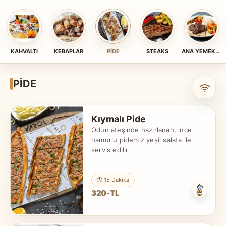
KAHVALTI
KEBAPLAR
PİDE
STEAKS
ANA YEMEKLER
PİDE
Kıymalı Pide
Odun ateşinde hazırlanan, ince
hamurlu pidemiz yeşil salata ile
servis edilir.
15 Dakika
320-TL